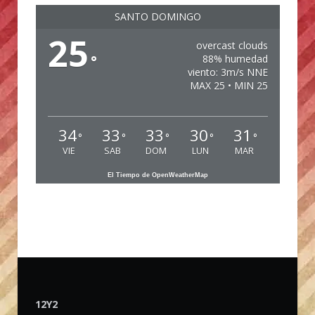
SANTO DOMINGO
25
overcast clouds
°
88% humedad
viento: 3m/s NNE
MAX 25 • MIN 25
34
33
33
30
31
°
°
°
°
°
VIE
SAB
DOM
LUN
MAR
El Tiempo de OpenWeatherMap
12Y2