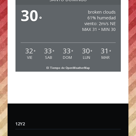
30
broken clouds
°
61% humedad
viento: 2m/s NE
MAX 31 • MIN 30
32
33
33
30
31
°
°
°
°
°
VIE
SAB
DOM
LUN
MAR
El Tiempo de OpenWeatherMap
12Y2