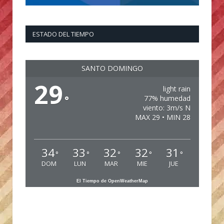
ESTADO DEL TIEMPO
SANTO DOMINGO
29
light rain
°
77% humedad
viento: 3m/s N
MAX 29 • MIN 28
34
33
32
32
31
°
°
°
°
°
DOM
LUN
MAR
MIE
JUE
El Tiempo de OpenWeatherMap