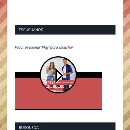
ESCUCHANOS
Favor presionar ‘Play’ para escuchar
BUSQUEDA