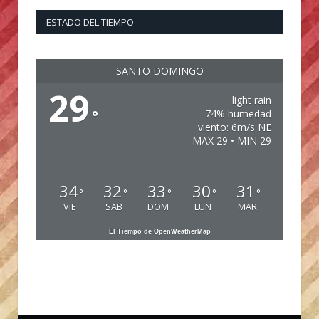
ESTADO DEL TIEMPO
SANTO DOMINGO
29
light rain
°
74% humedad
viento: 6m/s NE
MAX 29 • MIN 29
34
32
33
30
31
°
°
°
°
°
VIE
SAB
DOM
LUN
MAR
El Tiempo de OpenWeatherMap