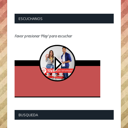
ESCUCHANOS
Favor presionar ‘Play’ para escuchar
BUSQUEDA