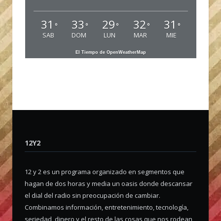
31
33
29
32
31
°
°
°
°
°
SAB
DOM
LUN
MAR
MIE
El Tiempo de OpenWeatherMap
12Y2
12 y 2 es un programa organizado en segmentos que
hagan de dos horas y media un oasis donde descansar
el dial del radio sin preocupación de cambiar.
Combinamos información, entretenimiento, tecnología,
seriedad, dinero y el resto de las cosas que nos rodean