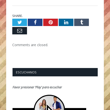
SHARE.
Twitter
Facebook
Pinterest
LinkedIn
Tumblr
Email
Comments are closed.
ESCUCHANOS
Favor presionar ‘Play’ para escuchar