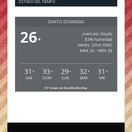
ESTADO DEL TIEMPO
SANTO DOMINGO
26
overcast clouds
°
83% humedad
viento: 2m/s NNO
MAX 26 • MIN 26
31
33
29
32
31
°
°
°
°
°
SAB
DOM
LUN
MAR
MIE
El Tiempo de OpenWeatherMap