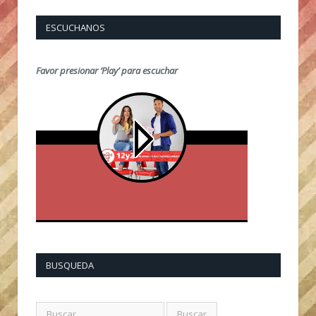
ESCUCHANOS
Favor presionar ‘Play’ para escuchar
BUSQUEDA