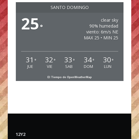
SANTO DOMINGO
25
clear sky
°
90% humedad
viento: 6m/s NE
MAX 25 • MIN 25
31
32
33
34
30
°
°
°
°
°
JUE
VIE
SAB
DOM
LUN
El Tiempo de OpenWeatherMap
12Y2