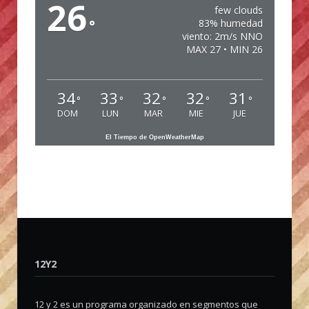
26
few clouds
°
83% humedad
viento: 2m/s NNO
MAX 27 • MIN 26
34
33
32
32
31
°
°
°
°
°
DOM
LUN
MAR
MIE
JUE
El Tiempo de OpenWeatherMap
12Y2
12 y 2 es un programa organizado en segmentos que