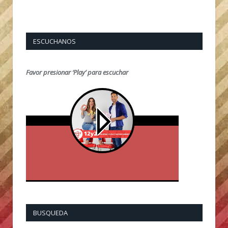
ESCUCHANOS
Favor presionar ‘Play’ para escuchar
BUSQUEDA