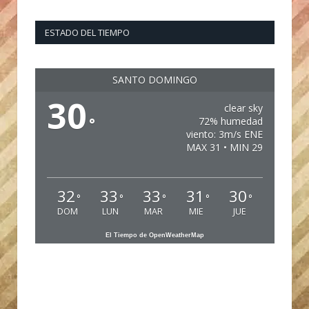
ESTADO DEL TIEMPO
SANTO DOMINGO
30
clear sky
°
72% humedad
viento: 3m/s ENE
MAX 31 • MIN 29
32
33
33
31
30
°
°
°
°
°
DOM
LUN
MAR
MIE
JUE
El Tiempo de OpenWeatherMap