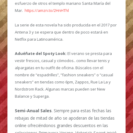
esfuerzo de otros el templo mariano Santa María del
Mar.
https://amzn.to/2HnHThl
La serie de esta novela ha sido producida en el 2017 por
Antena 3 y se espera que dentro de poco estará en
Netflix para Latinoamérica.
Aduéñate del Spoty Look:
El verano se presta para
vestir frescos, casual y cómodos.. como llevar tenis y
alpargatas en tu outfit de oficina. Búscalos con el
nombre de “espadrilles”, “fashion sneakers” o “casual
sneakers” en tiendas como 6pm, Zappos, Rue La La y
Nordstrom Rack. Algunas marcas pueden ser New
Balance y Superga.
Semi-Anual Sales
. Siempre para estas fechas las
rebajas de mitad de año se apoderan de las tiendas
online ofreciéndonos grandes descuentos en las
colecciones Primavera-Verano. Victoria’s Secret inició