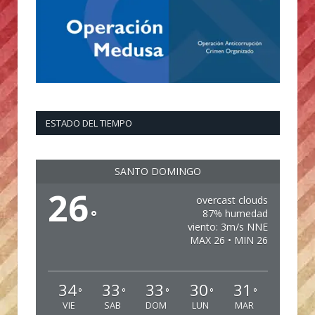
ESTADO DEL TIEMPO
SANTO DOMINGO
26
overcast clouds
°
87% humedad
viento: 3m/s NNE
MAX 26 • MIN 26
34
33
33
30
31
°
°
°
°
°
VIE
SAB
DOM
LUN
MAR