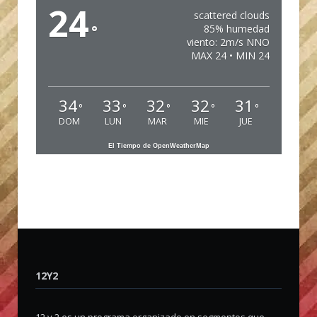
24
scattered clouds
°
85% humedad
viento: 2m/s NNO
MAX 24 • MIN 24
34
33
32
32
31
°
°
°
°
°
DOM
LUN
MAR
MIE
JUE
El Tiempo de OpenWeatherMap
12Y2
12 y 2 es un programa organizado en segmentos que