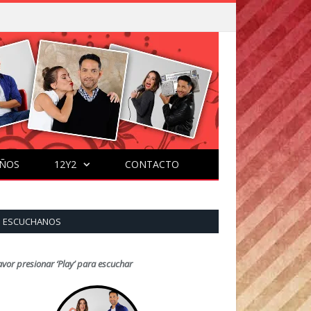
ÑOS
12Y2
CONTACTO
ESCUCHANOS
avor presionar ‘Play’ para escuchar