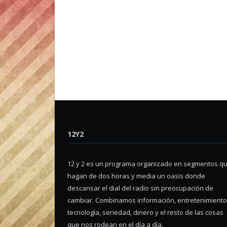
12Y2
12 y 2 es un programa organizado en segmentos q
hagan de dos horas y media un oasis donde
descansar el dial del radio sin preocupación de
cambiar. Combinamos información, entretenimiento
tecnología, seriedad, dinero y el resto de las cosas
que nos rodean en el día a día.