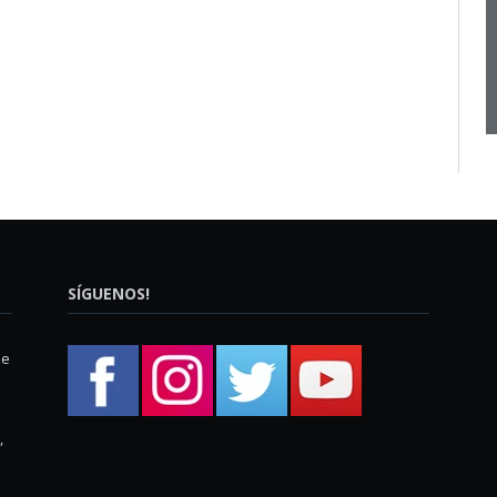
SÍGUENOS!
ue
,