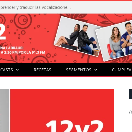
La IA está acercándonos a comprender y traducir las vocalizaciones y comportamientos de nuestras mascotas
CASTS
RECETAS
SEGMENTOS
CUMPLEA
F