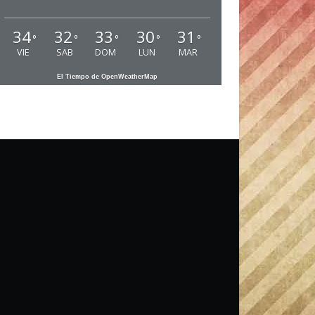
34
32
33
30
31
°
°
°
°
°
VIE
SAB
DOM
LUN
MAR
El Tiempo de OpenWeatherMap