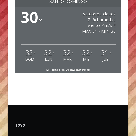
SANTO DOMINGO
30
scattered clouds
°
71% humedad
viento: 4m/s E
MAX 31 • MIN 30
33
32
32
32
31
°
°
°
°
°
DOM
LUN
MAR
MIE
JUE
El Tiempo de OpenWeatherMap
12Y2