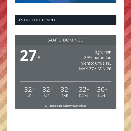
ESTADO DEL TIEMPO
SANTO DOMINGO
27
light rain
°
89% humedad
viento: 6m/s NE
MAX 27 • MIN 26
32
32
32
32
30
°
°
°
°
°
JUE
VIE
SAB
DOM
LUN
El Tiempo de OpenWeatherMap