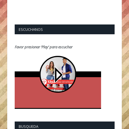
ESCUCHANOS
Favor presionar ‘Play’ para escuchar
BUSQUEDA