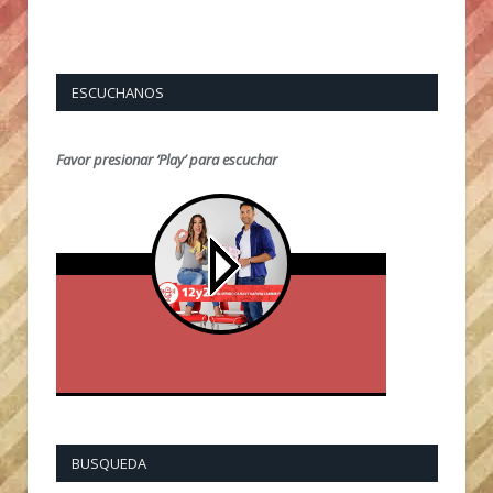
ESCUCHANOS
Favor presionar ‘Play’ para escuchar
BUSQUEDA