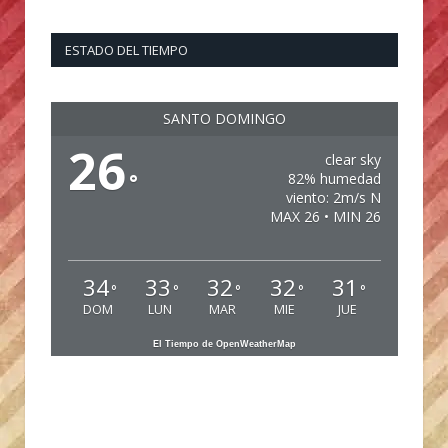
ESTADO DEL TIEMPO
SANTO DOMINGO
26
clear sky
°
82% humedad
viento: 2m/s N
MAX 26 • MIN 26
34
33
32
32
31
°
°
°
°
°
DOM
LUN
MAR
MIE
JUE
El Tiempo de OpenWeatherMap