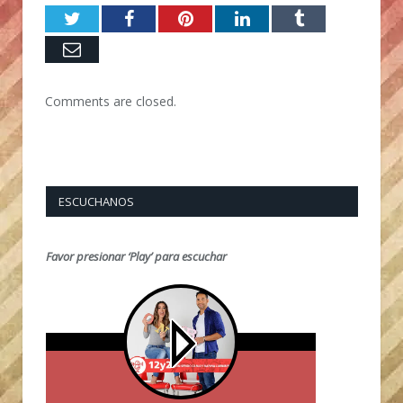
Twitter
Facebook
Pinterest
LinkedIn
Tumblr
Email
Comments are closed.
ESCUCHANOS
Favor presionar ‘Play’ para escuchar