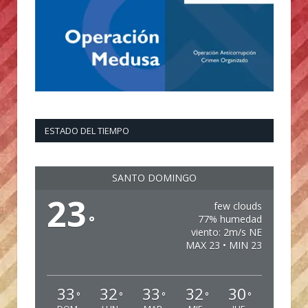
ESTADO DEL TIEMPO
SANTO DOMINGO
23
few clouds
°
77% humedad
viento: 2m/s NE
MAX 23 • MIN 23
33
32
33
32
30
°
°
°
°
°