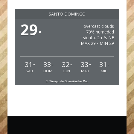
SANTO DOMINGO
29
overcast clouds
°
70% humedad
viento: 2m/s NE
MAX 29 • MIN 29
31
33
32
33
31
°
°
°
°
°
SAB
DOM
LUN
MAR
MIE
El Tiempo de OpenWeatherMap