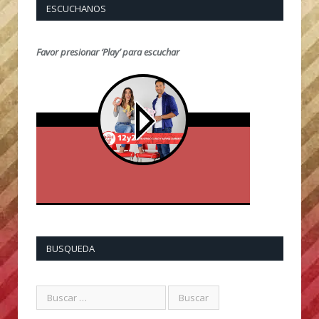
ESCUCHANOS
Favor presionar ‘Play’ para escuchar
BUSQUEDA