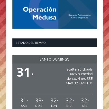
ESTADO DEL TIEMPO
SANTO DOMINGO
31
scattered clouds
°
66% humedad
viento: 4m/s SSE
MAX 32 • MIN 31
31
33
32
32
32
°
°
°
°
°
SAB
DOM
LUN
MAR
MIE