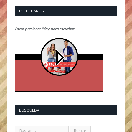
ESCUCHANOS
Favor presionar ‘Play’ para escuchar
BUSQUEDA