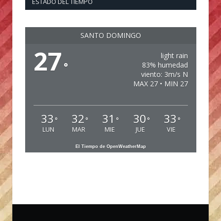
ESTADO DEL TIEMPO
SANTO DOMINGO
27
light rain
°
83% humedad
viento: 3m/s N
MAX 27 • MIN 27
33
32
31
30
33
°
°
°
°
°
LUN
MAR
MIE
JUE
VIE
El Tiempo de OpenWeatherMap