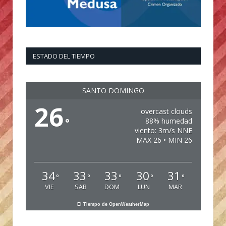
ESTADO DEL TIEMPO
SANTO DOMINGO
26
overcast clouds
°
88% humedad
viento: 3m/s NNE
MAX 26 • MIN 26
34
33
33
30
31
°
°
°
°
°
VIE
SAB
DOM
LUN
MAR
El Tiempo de OpenWeatherMap