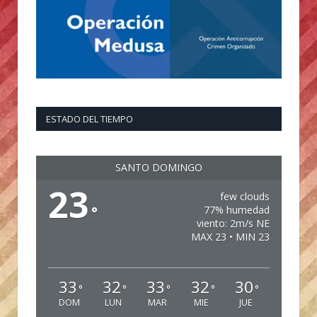
ESTADO DEL TIEMPO
SANTO DOMINGO
23
few clouds
°
77% humedad
viento: 2m/s NE
MAX 23 • MIN 23
33
32
33
32
30
°
°
°
°
°
DOM
LUN
MAR
MIE
JUE