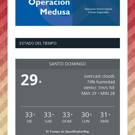
ESTADO DEL TIEMPO
SANTO DOMINGO
29
overcast clouds
°
74% humedad
viento: 1m/s NE
MAX 29 • MIN 28
33
33
33
30
31
°
°
°
°
°
VIE
SAB
DOM
LUN
MAR
El Tiempo de OpenWeatherMap