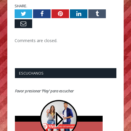
SHARE.
Twitter
Facebook
Pinterest
LinkedIn
Tumblr
Email
Comments are closed.
ESCUCHANOS
Favor presionar ‘Play’ para escuchar