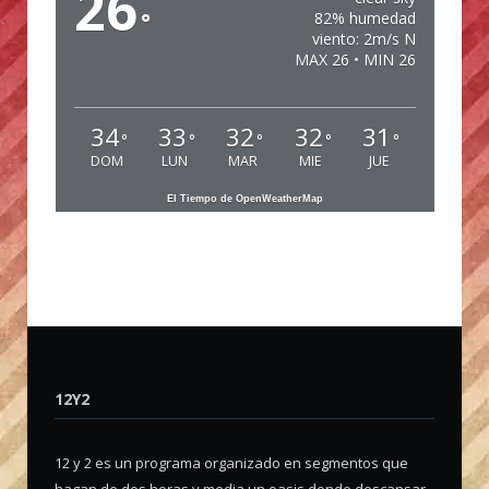
26
°
82% humedad
viento: 2m/s N
MAX 26 • MIN 26
34
33
32
32
31
°
°
°
°
°
DOM
LUN
MAR
MIE
JUE
El Tiempo de OpenWeatherMap
12Y2
12 y 2 es un programa organizado en segmentos que
hagan de dos horas y media un oasis donde descansar