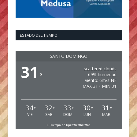
ESTADO DEL TIEMPO
SANTO DOMINGO
31
scattered clouds
°
69% humedad
viento: 6m/s NE
MAX 31 • MIN 31
34
32
33
30
31
°
°
°
°
°
VIE
SAB
DOM
LUN
MAR
El Tiempo de OpenWeatherMap