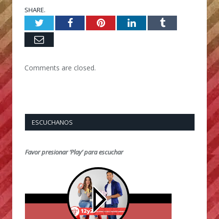
SHARE.
Twitter
Facebook
Pinterest
LinkedIn
Tumblr
Email
Comments are closed.
ESCUCHANOS
Favor presionar ‘Play’ para escuchar