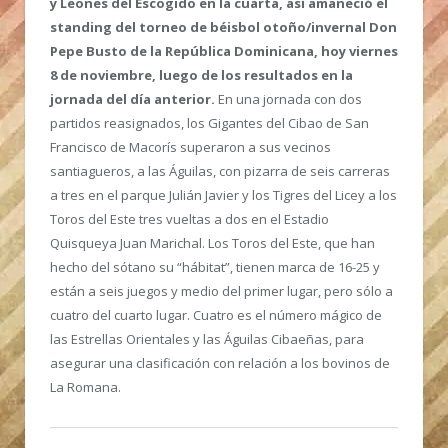
y Leones del Escogido en la cuarta, así amaneció el
standing del torneo de béisbol otoño/invernal Don
Pepe Busto de la República Dominicana, hoy viernes
8 de noviembre, luego de los resultados en la
jornada del día anterior.
En una jornada con dos
partidos reasignados, los Gigantes del Cibao de San
Francisco de Macorís superaron a sus vecinos
santiagueros, a las Águilas, con pizarra de seis carreras
a tres en el parque Julián Javier y los Tigres del Licey a los
Toros del Este tres vueltas a dos en el Estadio
Quisqueya Juan Marichal. Los Toros del Este, que han
hecho del sótano su “hábitat”, tienen marca de 16-25 y
están a seis juegos y medio del primer lugar, pero sólo a
cuatro del cuarto lugar. Cuatro es el número mágico de
las Estrellas Orientales y las Águilas Cibaeñas, para
asegurar una clasificación con relación a los bovinos de
La Romana.