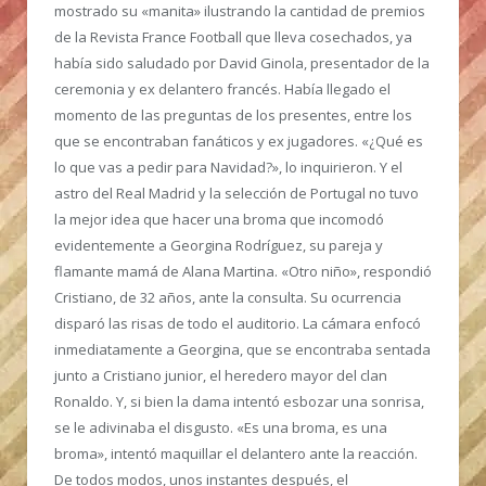
mostrado su «manita» ilustrando la cantidad de premios
de la Revista France Football que lleva cosechados, ya
había sido saludado por David Ginola, presentador de la
ceremonia y ex delantero francés. Había llegado el
momento de las preguntas de los presentes, entre los
que se encontraban fanáticos y ex jugadores. «¿Qué es
lo que vas a pedir para Navidad?», lo inquirieron. Y el
astro del Real Madrid y la selección de Portugal no tuvo
la mejor idea que hacer una broma que incomodó
evidentemente a Georgina Rodríguez, su pareja y
flamante mamá de Alana Martina. «Otro niño», respondió
Cristiano, de 32 años, ante la consulta. Su ocurrencia
disparó las risas de todo el auditorio. La cámara enfocó
inmediatamente a Georgina, que se encontraba sentada
junto a Cristiano junior, el heredero mayor del clan
Ronaldo. Y, si bien la dama intentó esbozar una sonrisa,
se le adivinaba el disgusto. «Es una broma, es una
broma», intentó maquillar el delantero ante la reacción.
De todos modos, unos instantes después, el