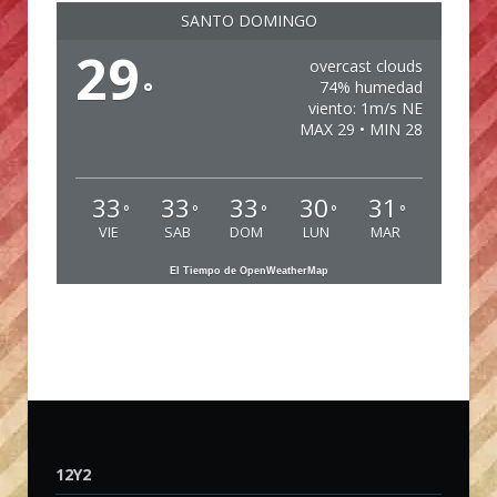
SANTO DOMINGO
29
overcast clouds
°
74% humedad
viento: 1m/s NE
MAX 29 • MIN 28
33
33
33
30
31
°
°
°
°
°
VIE
SAB
DOM
LUN
MAR
El Tiempo de OpenWeatherMap
12Y2