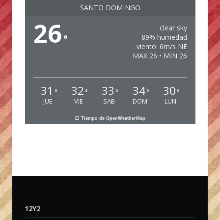
SANTO DOMINGO
26
clear sky
°
89% humedad
viento: 6m/s NE
MAX 26 • MIN 26
31
32
33
34
30
°
°
°
°
°
JUE
VIE
SAB
DOM
LUN
El Tiempo de OpenWeatherMap
12Y2