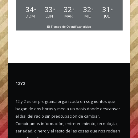
34
33
32
32
31
°
°
°
°
°
DOM
LUN
MAR
MIE
JUE
El Tiempo de OpenWeatherMap
12Y2
12 y 2 es un programa organizado en segmentos que
hagan de dos horas y media un oasis donde descansar
el dial del radio sin preocupación de cambiar.
Combinamos información, entretenimiento, tecnología,
seriedad, dinero y el resto de las cosas que nos rodean