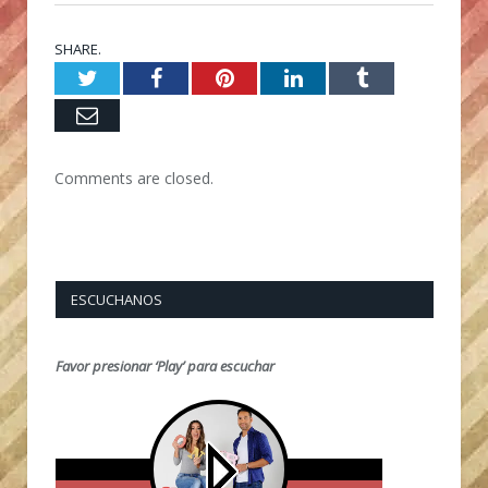
SHARE.
Twitter
Facebook
Pinterest
LinkedIn
Tumblr
Email
Comments are closed.
ESCUCHANOS
Favor presionar ‘Play’ para escuchar