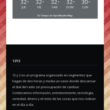
32
32
32
32
30
°
°
°
°
°
JUE
VIE
SAB
DOM
LUN
El Tiempo de OpenWeatherMap
12Y2
12 y 2 es un programa organizado en segmentos que
hagan de dos horas y media un oasis donde descansar
el dial del radio sin preocupación de cambiar.
Combinamos información, entretenimiento, tecnología,
seriedad, dinero y el resto de las cosas que nos rodean
en el día a día.