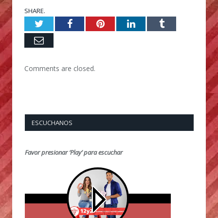
SHARE.
Twitter
Facebook
Pinterest
LinkedIn
Tumblr
Email
Comments are closed.
ESCUCHANOS
Favor presionar ‘Play’ para escuchar