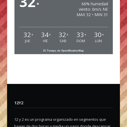
32
°
66% humedad
viento: 6m/s NE
MAX 32 • MIN 31
32
34
32
33
30
°
°
°
°
°
JUE
VIE
SAB
DOM
LUN
El Tiempo de OpenWeatherMap
12Y2
12 y 2 es un programa organizado en segmentos que
hagan de dos horas y media un oasis donde descansar