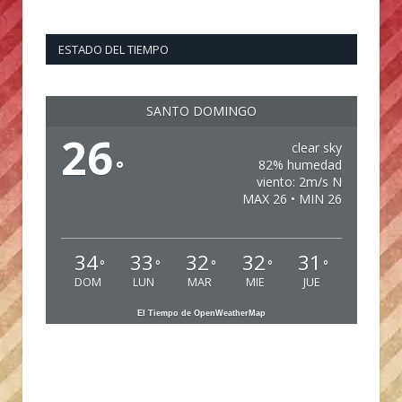
ESTADO DEL TIEMPO
SANTO DOMINGO
26
clear sky
°
82% humedad
viento: 2m/s N
MAX 26 • MIN 26
34
33
32
32
31
°
°
°
°
°
DOM
LUN
MAR
MIE
JUE
El Tiempo de OpenWeatherMap