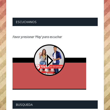
ESCUCHANOS
Favor presionar ‘Play’ para escuchar
BUSQUEDA