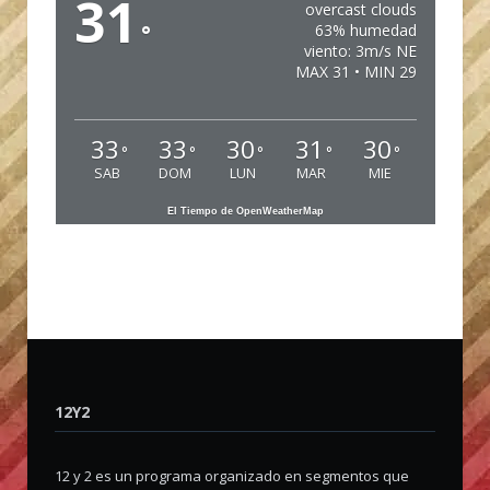
31
overcast clouds
°
63% humedad
viento: 3m/s NE
MAX 31 • MIN 29
33
33
30
31
30
°
°
°
°
°
SAB
DOM
LUN
MAR
MIE
El Tiempo de OpenWeatherMap
12Y2
12 y 2 es un programa organizado en segmentos que