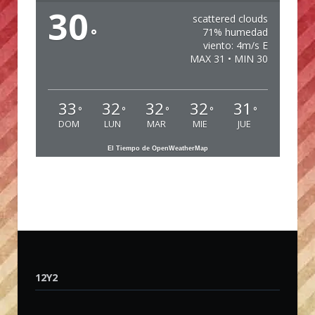
30
scattered clouds
°
71% humedad
viento: 4m/s E
MAX 31 • MIN 30
33
32
32
32
31
°
°
°
°
°
DOM
LUN
MAR
MIE
JUE
El Tiempo de OpenWeatherMap
12Y2