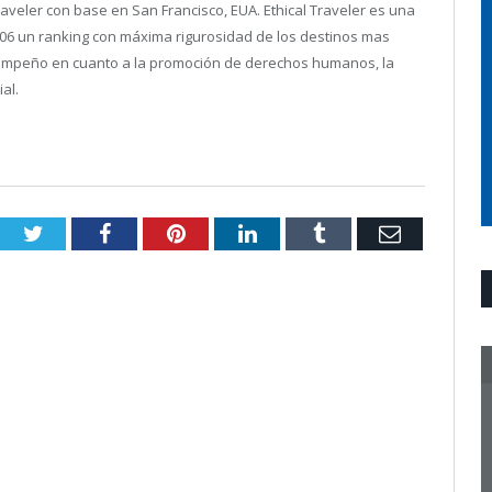
raveler con base en San Francisco, EUA. Ethical Traveler es una
006 un ranking con máxima rigurosidad de los destinos mas
sempeño en cuanto a la promoción de derechos humanos, la
al.
Twitter
Facebook
Pinterest
LinkedIn
Tumblr
Email