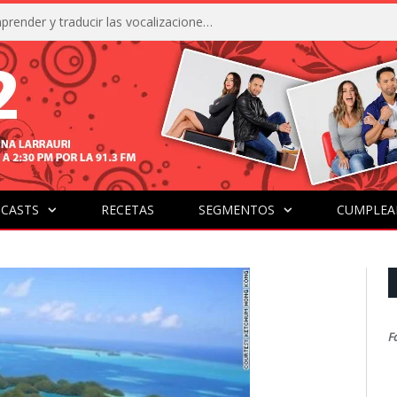
La IA está acercándonos a comprender y traducir las vocalizaciones y comportamientos de nuestras mascotas
CASTS
RECETAS
SEGMENTOS
CUMPLEA
F