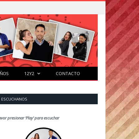
ÑOS
12Y2
CONTACTO
ESCUCHANOS
avor presionar ‘Play’ para escuchar