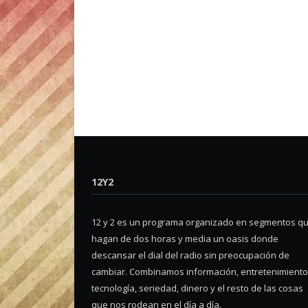
12Y2
12 y 2 es un programa organizado en segmentos q
hagan de dos horas y media un oasis donde
descansar el dial del radio sin preocupación de
cambiar. Combinamos información, entretenimiento
tecnología, seriedad, dinero y el resto de las cosas
que nos rodean en el día a día.