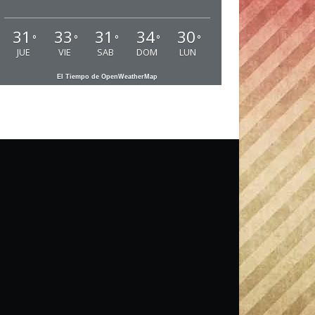
31
33
31
34
30
°
°
°
°
°
JUE
VIE
SAB
DOM
LUN
El Tiempo de OpenWeatherMap