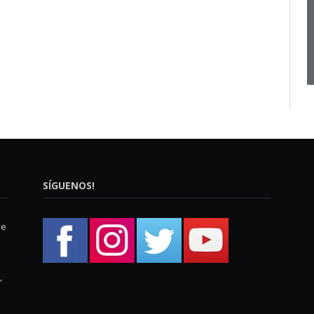
SÍGUENOS!
ue
,