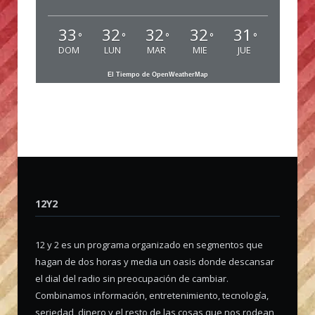
33
32
32
32
31
°
°
°
°
°
DOM
LUN
MAR
MIE
JUE
El Tiempo de OpenWeatherMap
12Y2
12 y 2 es un programa organizado en segmentos que
hagan de dos horas y media un oasis donde descansar
el dial del radio sin preocupación de cambiar.
Combinamos información, entretenimiento, tecnología,
seriedad, dinero y el resto de las cosas que nos rodean