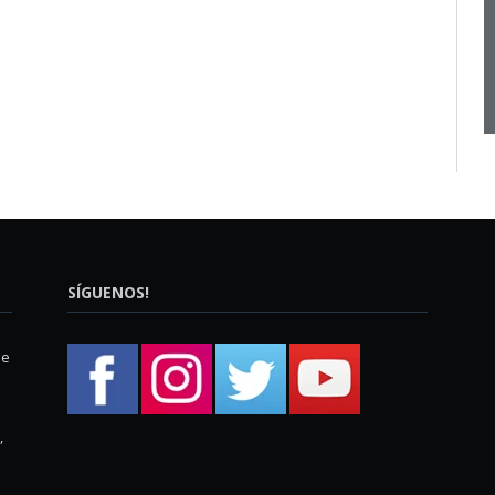
SÍGUENOS!
ue
,