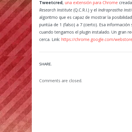
Tweetcred
,
una extensión para Chrome
creada
Research Institute
(Q.C.R.I.) y el
Indraprastha Inst
algoritmo que es capaz de mostrar la posibilidad
puntúa de 1 (falso) a 7 (cierto). Esa informaci
cuando tengamos el plugin instalado. Un gran re
cerca. Link:
https://chrome.google.com/webstore/
SHARE.
Comments are closed.