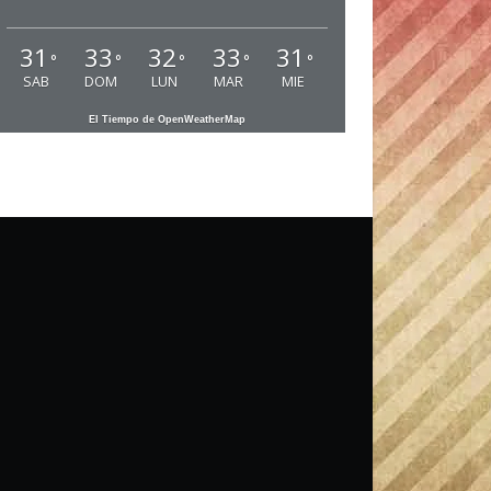
31
33
32
33
31
°
°
°
°
°
SAB
DOM
LUN
MAR
MIE
El Tiempo de OpenWeatherMap