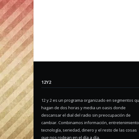
12Y2
12 y 2 es un programa organizado en segmentos q
hagan de dos horas y media un oasis donde
descansar el dial del radio sin preocupación de
cambiar. Combinamos información, entretenimiento
tecnología, seriedad, dinero y el resto de las cosas
que nos rodean en el día a día.