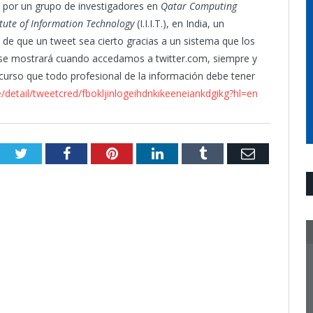
 por un grupo de investigadores en
Qatar Computing
itute of Information Technology
(I.I.I.T.), en India, un
 de que un tweet sea cierto gracias a un sistema que los
ón se mostrará cuando accedamos a twitter.com, siempre y
curso que todo profesional de la información debe tener
detail/tweetcred/fbokljinlogeihdnkikeeneiankdgikg?hl=en
Twitter
Facebook
Pinterest
LinkedIn
Tumblr
Email