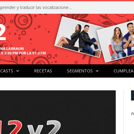
La IA está acercándonos a comprender y traducir las vocalizaciones y comportamientos de nuestras mascotas
CASTS
RECETAS
SEGMENTOS
CUMPLEA
F