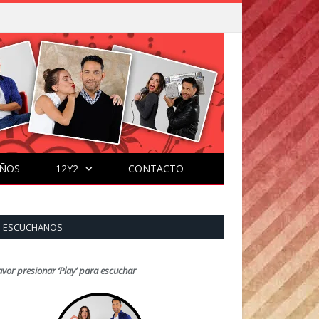
ÑOS
12Y2
CONTACTO
ESCUCHANOS
avor presionar ‘Play’ para escuchar