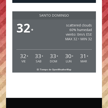
SANTO DOMINGO
32
scattered clouds
°
60% humedad
viento: 0m/s ESE
MAX 32 • MIN 32
32
33
33
30
31
°
°
°
°
°
VIE
SAB
DOM
LUN
MAR
El Tiempo de OpenWeatherMap