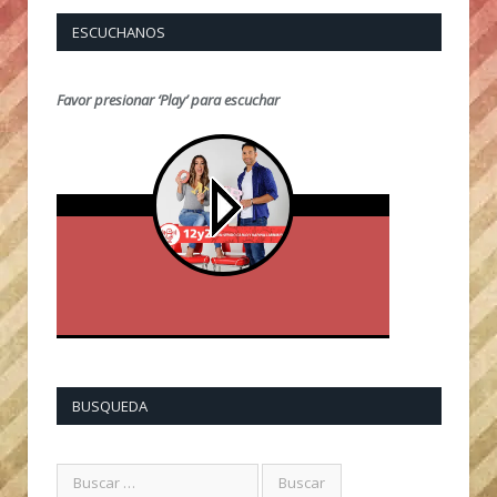
ESCUCHANOS
Favor presionar ‘Play’ para escuchar
BUSQUEDA