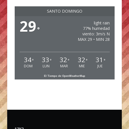
SANTO DOMINGO
29
light rain
°
77% humedad
viento: 3m/s N
MAX 29 • MIN 28
34
33
32
32
31
°
°
°
°
°
DOM
LUN
MAR
MIE
JUE
El Tiempo de OpenWeatherMap
12Y2