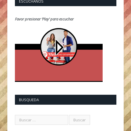
ESCUCHANOS
Favor presionar ‘Play’ para escuchar
BUSQUEDA