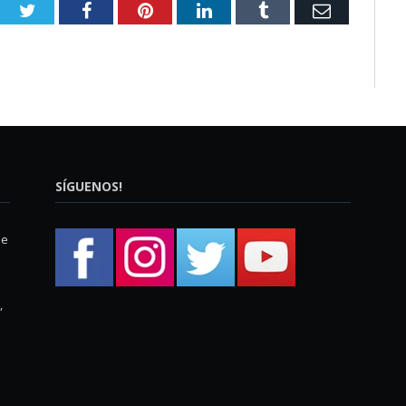
Twitter
Facebook
Pinterest
LinkedIn
Tumblr
Email
SÍGUENOS!
ue
,