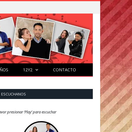
ÑOS
12Y2
CONTACTO
ESCUCHANOS
avor presionar ‘Play’ para escuchar