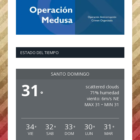
ESTADO DEL TIEMPO
SANTO DOMINGO
31
scattered clouds
°
71% humedad
viento: 6m/s NE
MAX 31 • MIN 31
34
32
33
30
31
°
°
°
°
°
VIE
SAB
DOM
LUN
MAR