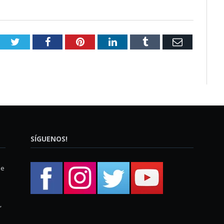
Twitter
Facebook
Pinterest
LinkedIn
Tumblr
Email
SÍGUENOS!
ue
,