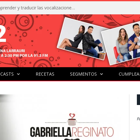
La IA está acercándonos a comprender y traducir las vocalizaciones y comportamientos de nuestras mascotas
CASTS
RECETAS
SEGMENTOS
CUMPLEA
F