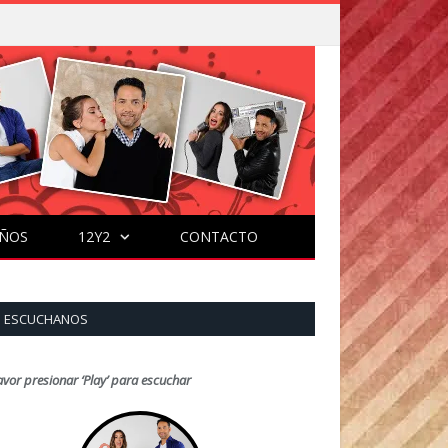
ÑOS
12Y2
CONTACTO
ESCUCHANOS
avor presionar ‘Play’ para escuchar