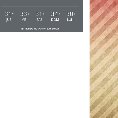
31
33
31
34
30
°
°
°
°
°
JUE
VIE
SAB
DOM
LUN
El Tiempo de OpenWeatherMap