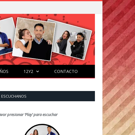
ÑOS
12Y2
CONTACTO
ESCUCHANOS
avor presionar ‘Play’ para escuchar