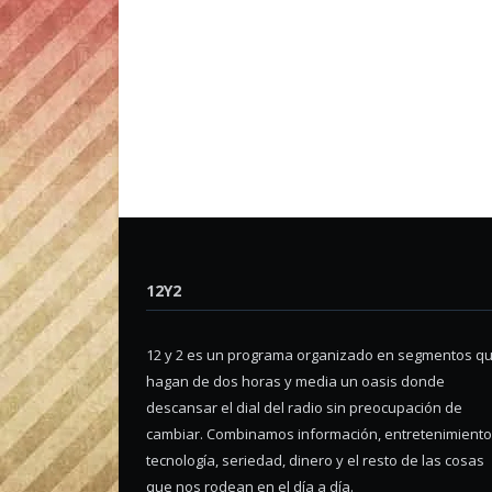
12Y2
12 y 2 es un programa organizado en segmentos q
hagan de dos horas y media un oasis donde
descansar el dial del radio sin preocupación de
cambiar. Combinamos información, entretenimiento
tecnología, seriedad, dinero y el resto de las cosas
que nos rodean en el día a día.