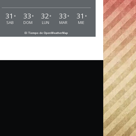
31
33
32
33
31
°
°
°
°
°
SAB
DOM
LUN
MAR
MIE
El Tiempo de OpenWeatherMap