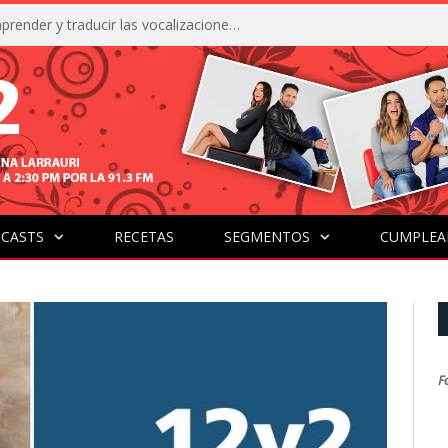
La IA está acercándonos a comprender y traducir las vocalizaciones y comportamientos de nuestras mascotas
CASTS
RECETAS
SEGMENTOS
CUMPLEA
F