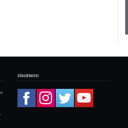
SÍGUENOS!
ue
,