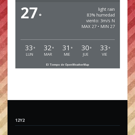
27
light rain
°
83% humedad
viento: 3m/s N
MAX 27 • MIN 27
33
32
31
30
33
°
°
°
°
°
LUN
MAR
MIE
JUE
VIE
El Tiempo de OpenWeatherMap
12Y2