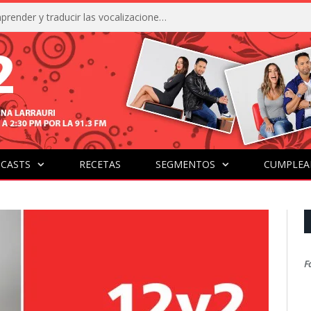
La IA está acercándonos a comprender y traducir las vocalizaciones y comportamientos de nuestras mascotas
CASTS
RECETAS
SEGMENTOS
CUMPLEA
F