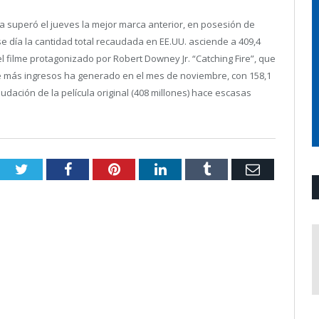
a superó el jueves la mejor marca anterior, en posesión de
se día la cantidad total recaudada en EE.UU. asciende a 409,4
l filme protagonizado por Robert Downey Jr. “Catching Fire”, que
que más ingresos ha generado en el mes de noviembre, con 158,1
udación de la película original (408 millones) hace escasas
Twitter
Facebook
Pinterest
LinkedIn
Tumblr
Email