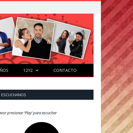
ÑOS
12Y2
CONTACTO
ESCUCHANOS
avor presionar ‘Play’ para escuchar