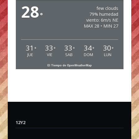
28
few clouds
°
79% humedad
viento: 6m/s NE
MAX 28 • MIN 27
31
33
33
34
30
°
°
°
°
°
JUE
VIE
SAB
DOM
LUN
El Tiempo de OpenWeatherMap
12Y2