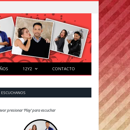
ÑOS
12Y2
CONTACTO
ESCUCHANOS
avor presionar ‘Play’ para escuchar