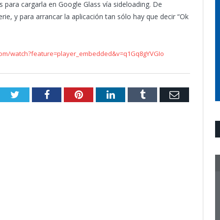
os para cargarla en Google Glass vía sideloading. De
, y para arrancar la aplicación tan sólo hay que decir “Ok
.com/watch?feature=player_embedded&v=q1Gq8gYVGIo
Twitter
Facebook
Pinterest
LinkedIn
Tumblr
Email