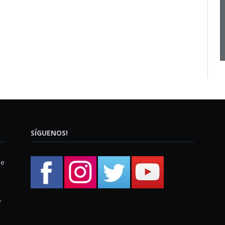
SÍGUENOS!
ue
,