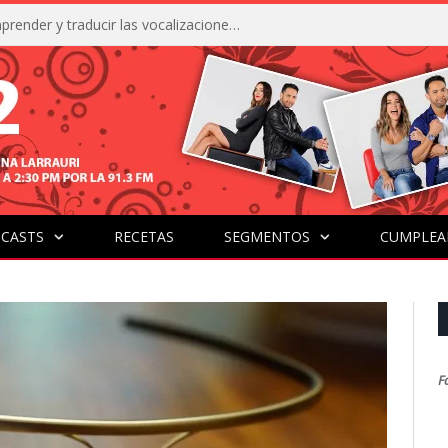
La IA está acercándonos a comprender y traducir las vocalizaciones y comportamientos de nuestras mascotas
CASTS
RECETAS
SEGMENTOS
CUMPLEA
F