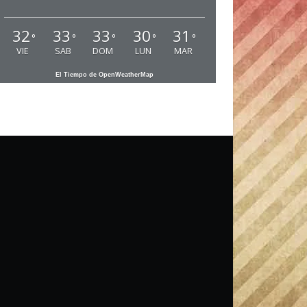
32
33
33
30
31
°
°
°
°
°
VIE
SAB
DOM
LUN
MAR
El Tiempo de OpenWeatherMap