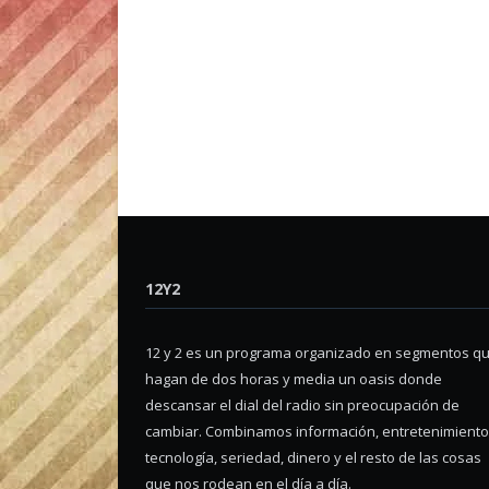
12Y2
12 y 2 es un programa organizado en segmentos q
hagan de dos horas y media un oasis donde
descansar el dial del radio sin preocupación de
cambiar. Combinamos información, entretenimiento
tecnología, seriedad, dinero y el resto de las cosas
que nos rodean en el día a día.