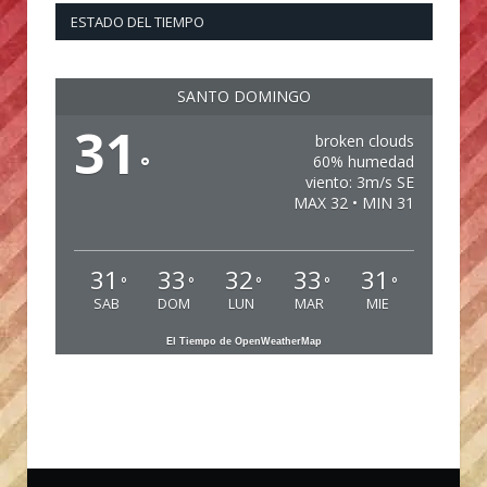
ESTADO DEL TIEMPO
SANTO DOMINGO
31
broken clouds
°
60% humedad
viento: 3m/s SE
MAX 32 • MIN 31
31
33
32
33
31
°
°
°
°
°
SAB
DOM
LUN
MAR
MIE
El Tiempo de OpenWeatherMap