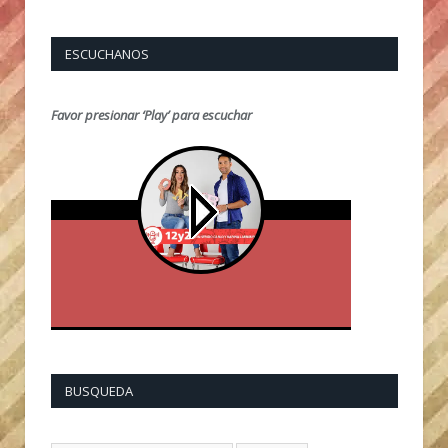
ESCUCHANOS
Favor presionar ‘Play’ para escuchar
BUSQUEDA