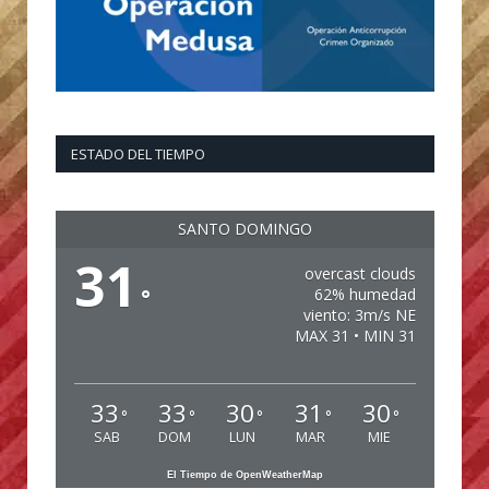
ESTADO DEL TIEMPO
SANTO DOMINGO
31
overcast clouds
°
62% humedad
viento: 3m/s NE
MAX 31 • MIN 31
33
33
30
31
30
°
°
°
°
°
SAB
DOM
LUN
MAR
MIE
El Tiempo de OpenWeatherMap