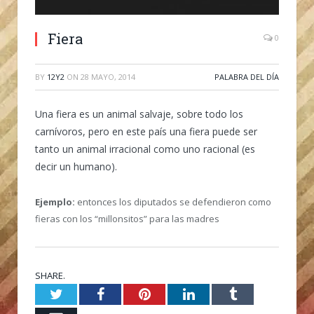
Fiera
0
BY
12Y2
ON
28 MAYO, 2014
PALABRA DEL DÍA
Una fiera es un animal salvaje, sobre todo los
carnívoros, pero en este país una fiera puede ser
tanto un animal irracional como uno racional (es
decir un humano).
Ejemplo:
entonces los diputados se defendieron como
fieras con los “millonsitos” para las madres
SHARE.
Twitter
Facebook
Pinterest
LinkedIn
Tumblr