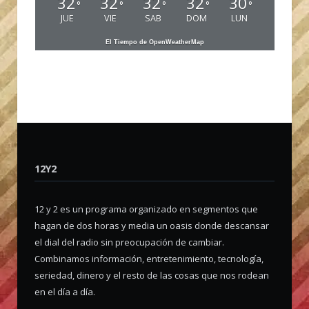
32
32
32
32
30
°
°
°
°
°
JUE
VIE
SAB
DOM
LUN
El Tiempo de OpenWeatherMap
12Y2
12 y 2 es un programa organizado en segmentos que
hagan de dos horas y media un oasis donde descansar
el dial del radio sin preocupación de cambiar.
Combinamos información, entretenimiento, tecnología,
seriedad, dinero y el resto de las cosas que nos rodean
en el día a día.