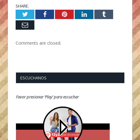
SHARE.
Twitter
Facebook
Pinterest
LinkedIn
Tumblr
Email
Comments are closed.
ESCUCHANOS
Favor presionar ‘Play’ para escuchar